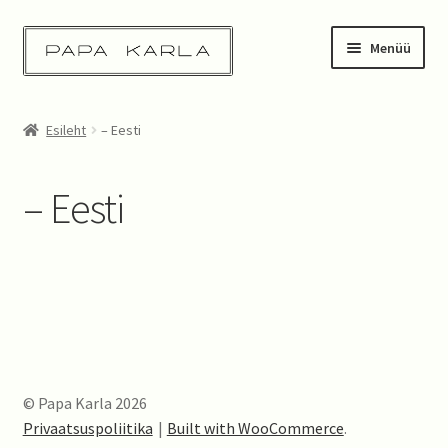
Liigu
Liigu
Menüü
navigeerimisele
sisu
juurde
Esileht
Esileht
– Eesti
Pood
– Eesti
Tehtud tööd
Taastatud mööbel
Kontakt
Ostukorv
© Papa Karla 2026
Privaatsuspoliitika
Built with WooCommerce
.