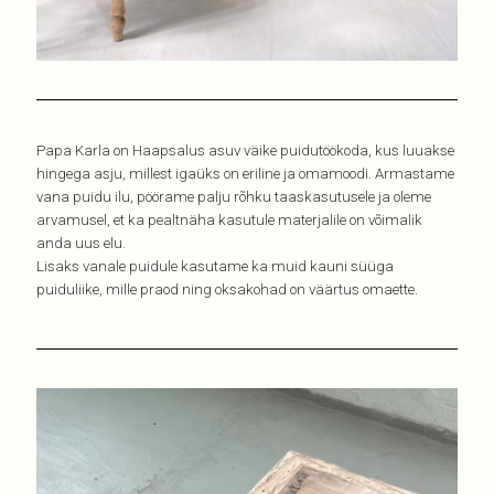
Papa Karla on Haapsalus asuv väike puidutöökoda, kus luuakse
hingega asju, millest igaüks on eriline ja omamoodi. Armastame
vana puidu ilu, pöörame palju rõhku taaskasutusele ja oleme
arvamusel, et ka pealtnäha kasutule materjalile on võimalik
anda uus elu.
Lisaks vanale puidule kasutame ka muid kauni süüga
puiduliike, mille praod ning oksakohad on väärtus omaette.