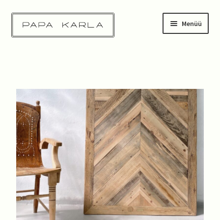
Menüü
Esileht
Pood
Tehtud tööd
Taastatud mööbel
Kontakt
Ostukorv